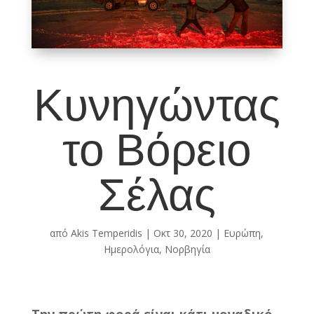
Κυνηγώντας
το Βόρειο
Σέλας
από
Akis Temperidis
|
Οκτ 30, 2020
|
Ευρώπη
,
Ημερολόγια
,
Νορβηγία
Την πρώτη φορά είναι κάτι μοναδικό.