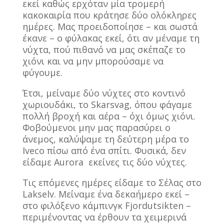
εκεί καθώς ερχόταν μία τρομερή
κακοκαιρία που κράτησε δύο ολόκληρες
ημέρες. Μας προειδοποίησε – και σωστά
έκανε – ο φύλακας εκεί, ότι αν μέναμε τη
νύχτα, πού πιθανό να μας σκέπαζε το
χιόνι και να μην μπορούσαμε να
φύγουμε.
Έτσι, μείναμε δύο νύχτες στο κοντινό
χωριουδάκι, το Skarsvag, όπου φάγαμε
πολλή βροχή και αέρα – όχι όμως χιόνι.
Φοβούμενοι μην μας παρασύρει ο
άνεμος, καλύψαμε τη δεύτερη μέρα το
Iveco πίσω από ένα σπίτι. Φυσικά, δεν
είδαμε Aurora εκείνες τις δύο νύχτες.
Τις επόμενες ημέρες είδαμε το Σέλας στο
Lakselv. Μείναμε ένα δεκαήμερο εκεί –
στο φιλόξενο κάμπινγκ Fjordutsikten –
περιμένοντας να έρθουν τα χειμερινά