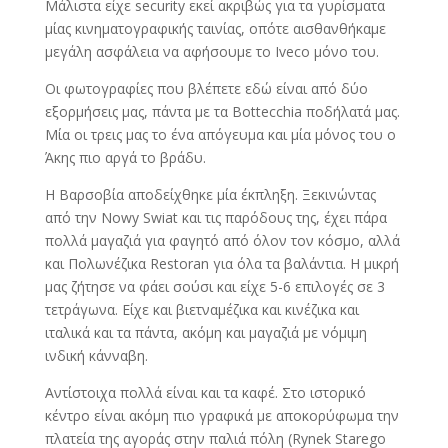
Μάλιστα είχε security εκεί ακριβώς για τα γυρίσματα
μίας κινηματογραφικής ταινίας, οπότε αισθανθήκαμε
μεγάλη ασφάλεια να αφήσουμε το Iveco μόνο του.
Οι φωτογραφίες που βλέπετε εδώ είναι από δύο
εξορμήσεις μας, πάντα με τα Bottecchia ποδήλατά μας.
Μία οι τρεις μας το ένα απόγευμα και μία μόνος του ο
Άκης πιο αργά το βράδυ.
Η Βαρσοβία αποδείχθηκε μία έκπληξη. Ξεκινώντας
από την Nowy Swiat και τις παρόδους της, έχει πάρα
πολλά μαγαζιά για φαγητό από όλον τον κόσμο, αλλά
και Πολωνέζικα Restoran για όλα τα βαλάντια. Η μικρή
μας ζήτησε να φάει σούσι και είχε 5-6 επιλογές σε 3
τετράγωνα. Είχε και βιετναμέζικα και κινέζικα και
ιταλικά και τα πάντα, ακόμη και μαγαζιά με νόμιμη
ινδική κάνναβη.
Αντίστοιχα πολλά είναι και τα καφέ. Στο ιστορικό
κέντρο είναι ακόμη πιο γραφικά με αποκορύφωμα την
πλατεία της αγοράς στην παλιά πόλη (Rynek Starego