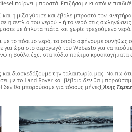
diesel παίρνει μπροστά. Επιζήσαμε κι απόψε παιδιά!
 C και η μίζα γύρισε και έβαλε μπροστά τον κινητήρ
ε η αντλία του νερού – ή το νερό στις σωληνώσει
ίμαστε με άπλυτα πιάτα και χωρίς τρεχούμενο νερό.
λι με το πόσιμο νερό, το οποίο αφήνουμε συνήθως 
ε για ώρα στο αεραγωγό του Webasto για να πιούμε
νώ η Βούλα έχει στα πόδια πρώιμα κρυοπαγήματα ε
είς και διασκεδάζουμε την ταλαιπωρία μας. Να πω ότ
ήσει με το Land Rover και βέβαια δεν θα μπορούσαμ
Ή δεν θα μπορούσαμε για τόσους μήνες!
_Άκης Τεμπε