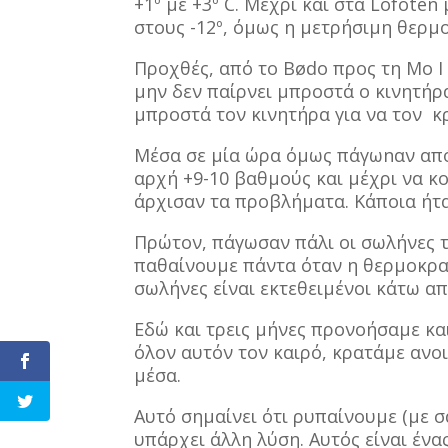
+1º
με +3º
C. Μέχρι και στα Lofoten
στους -12º
, όμως η μετρήσιμη θερμο
Προχθές, από το Bødo προς τη Mo I 
μην δεν παίρνει μπροστά ο κινητήρ
μπροστά τον κινητήρα για να τον
κ
Μέσα σε μία ώρα όμως πάγωnαν από 
αρχή +9-10 βαθμούς και μέχρι να κ
άρχισαν τα προβλήματα. Kάποια ήτ
Πρώτον, πάγωσαν πάλι οι σωλήνες τ
παθαίνουμε πάντα όταν η θερμοκρασ
σωλήνες είναι εκτεθειμένοι κάτω απ
Εδώ και τρεις μήνες προνοήσαμε κα
όλον αυτόν τον καιρό, κρατάμε ανο
μέσα.
Αυτό σημαίνει ότι ρυπαίνουμε (με σ
υπάρχει άλλη λύση. Αυτός είναι έ