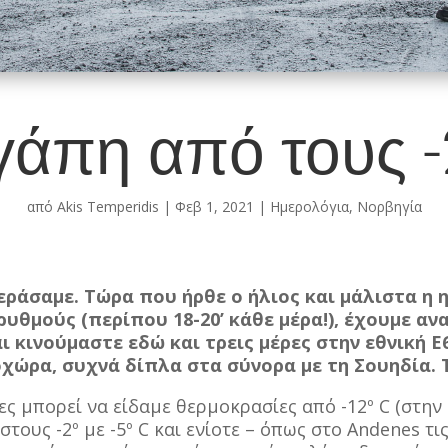
γάπη από τους -
από
Akis Temperidis
|
Φεβ 1, 2021
|
Ημερολόγια
,
Νορβηγία
εράσαμε. Τώρα που ήρθε ο ήλιος και μάλιστα η 
υθμούς (περίπου 18-20’ κάθε μέρα!), έχουμε α
 κινούμαστε εδώ και τρεις μέρες στην εθνική Ε6
χώρα, συχνά δίπλα στα σύνορα με τη Σουηδία. Τι
ς μπορεί να είδαμε θερμοκρασίες από -12º
C (στην 
στους -2º
με -5º
C και ενίοτε – όπως στο Andenes τι