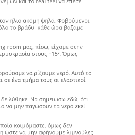
έμων και το real feel να έπεσε
ε τον ήλιο ακόμη ψηλά. Φοβούμενοι
 όλο το βράδυ, κάθε ώρα βάζαμε
ng room μας, πίσω, είχαμε στην
θερμοκρασία στους +15º. Όμως
ορούσαμε να ρίξουμε νερό. Αυτό το
τι σε ένα τμήμα τους οι ελαστικοί
 δε λύθηκε. Να σημειώσω εδώ, ότι
ια να μην παγώσουν τα νερά εκεί
 οποία κοιμόμαστε, όμως δεν
ρη ώστε να μην αφήνουμε λιμνούλες