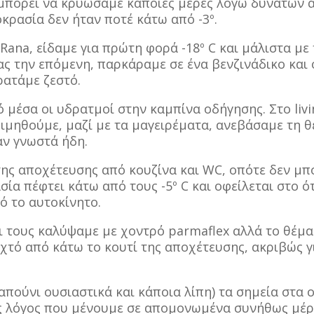
 μπορεί να κρυώσαμε κάποιες μέρες λόγω δυνατών αν
κρασία δεν ήταν ποτέ κάτω από -3º
.
Rana, είδαμε για πρώτη φορά -18º C και μάλιστα μ
ας την επόμενη, παρκάραμε σε ένα βενζινάδικο και
ρατάμε ζεστό.
μέσα οι υδρατμοί στην καμπίνα οδήγησης. Στο livi
οιμηθούμε, μαζί με τα μαγειρέματα, ανεβάσαμε τη 
αν γνωστά ήδη.
ης αποχέτευσης από κουζίνα και WC, οπότε δεν μπ
ία πέφτει κάτω από τους -5º
C και οφείλεται στο ό
ό το αυτοκίνητο.
ι τους καλύψαμε με χοντρό parmaflex αλλά το θέμα
ιχτό από κάτω το κουτί της αποχέτευσης, ακριβώς γ
απούνι ουσιαστικά και κάποια λίπη) τα σημεία στα
νας λόγος που μένουμε σε απομονωμένα συνήθως μέ