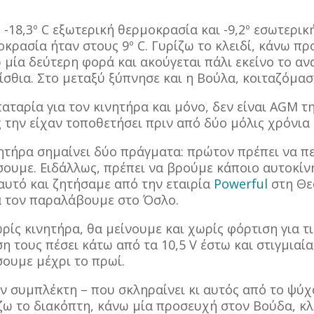
-18,3º
C εξωτερική θερμοκρασία και -9,2º
εσωτερική
οκρασία ήταν στους 9º
C. Γυρίζω το κλειδί, κάνω π
 μία δεύτερη φορά και ακούγεται πάλι εκείνο το αν
ίσθια. Στο μεταξύ ξύπνησε και η Βούλα, κοιταζόμαστ
αταρία για τον κινητήρα και μόνο, δεν είναι AGM τ
ς την είχαν τοποθετήσει πριν από δύο μόλις χρόνια
ητήρα σημαίνει δύο πράγματα: πρώτον πρέπει να πε
ουμε. Ειδάλλως, πρέπει να βρούμε κάποιο αυτοκίν
 αυτό και ζητήσαμε από την εταιρία
Powerful
στη Θε
α τον παραλάβουμε στο Όσλο.
ωρίς κινητήρα, θα μείνουμε και χωρίς φόρτιση για τ
η τους πέσει κάτω από τα 10,5 V έστω και στιγμιαία
ουμε μέχρι το πρωί.
ν συμπλέκτη – που σκληραίνει κι αυτός από το ψύχ
ζω το διακόπτη, κάνω μία προσευχή στον Βούδα, κλεί