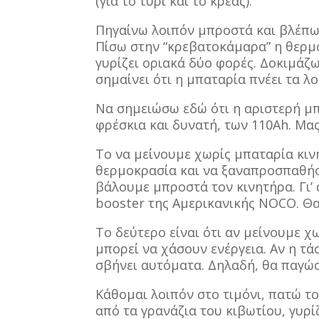
(για το τυρί και το κρέας).
Πηγαίνω λοιπόν μπροστά και βλέπω 
Πίσω στην “κρεβατοκάμαρα” η θερμ
γυρίζει οριακά δύο φορές. Δοκιμάζω
σημαίνει ότι η μπαταρία πνέει τα λο
Να σημειώσω εδώ ότι η αριστερή μπ
φρέσκια και δυνατή, των 110Ah. Μα
Το να μείνουμε χωρίς μπαταρία κιν
θερμοκρασία και να ξαναπροσπαθήσ
βάλουμε μπροστά τον κινητήρα. Γι’
booster της Αμερικανικής NOCO. Θ
Το δεύτερο είναι ότι αν μείνουμε χ
μπορεί να χάσουν ενέργεια. Αν η τάσ
σβήνει αυτόματα. Δηλαδή, θα παγώσ
Κάθομαι λοιπόν στο τιμόνι, πατώ το
από τα γρανάζια του κιβωτίου, γυρί