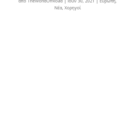
από
TheWorldOffRoad
|
Ιούν 30, 2021
|
Ευρώπη
,
Νέα
,
Χορηγοί