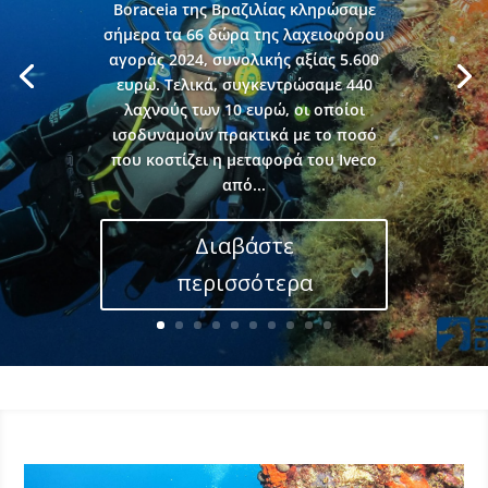
Boraceia της Βραζιλίας κληρώσαμε
σήμερα τα 66 δώρα της λαχειοφόρου
αγοράς 2024, συνολικής αξίας 5.600
ευρώ. Τελικά, συγκεντρώσαμε 440
λαχνούς των 10 ευρώ, οι οποίοι
ισοδυναμούν πρακτικά με το ποσό
που κοστίζει η μεταφορά του Iveco
από...
Διαβάστε
περισσότερα