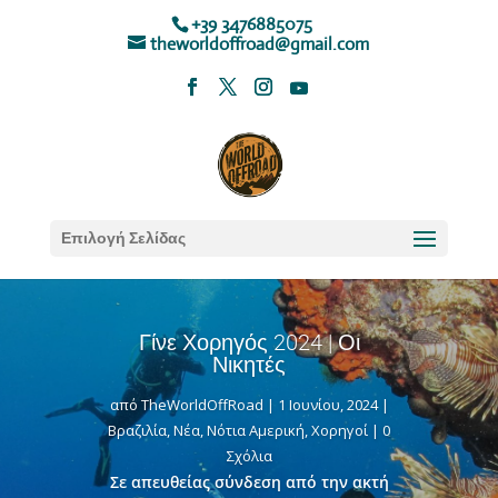
+39 3476885075
theworldoffroad@gmail.com
Επιλογή Σελίδας
Γίνε Χορηγός 2024 | Οι
Νικητές
από
TheWorldOffRoad
|
1 Ιουνίου, 2024
|
Βραζιλία
,
Νέα
,
Νότια Αμερική
,
Χορηγοί
| 0
Σχόλια
Σε απευθείας σύνδεση από την ακτή